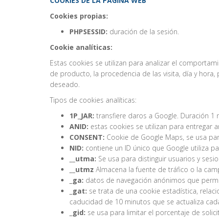
COOKIES DE LA PÁGINA WEB
Cookies propias:
PHPSESSID:
duración de la sesión.
Cookie analíticas:
Estas cookies se utilizan para analizar el comportam
de producto, la procedencia de las visita, día y hor
deseado.
Tipos de cookies analíticas:
1P_JAR:
transfiere daros a Google. Duración 1 
ANID:
estas cookies se utilizan para entregar a
CONSENT:
Cookie de Google Maps, se usa para
NID:
contiene un ID único que Google utiliza pa
__utma:
Se usa para distinguir usuarios y sesio
__utmz
Almacena la fuente de tráfico o la camp
_ga:
datos de navegación anónimos que permit
_gat:
se trata de una cookie estadística, relaci
caducidad de 10 minutos que se actualiza cada
_gid:
se usa para limitar el porcentaje de solici