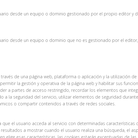
uario desde un equipo o dominio gestionado por el propio editor y des
uario desde un equipo o dominio que no es gestionado por el editor,
través de una página web, plataforma o aplicación y la utilización de 
 permitir la gestión y operativa de la página web y habilitar sus funcio
ceder a partes de acceso restringido, recordar los elementos que int
ado a la seguridad del servicio, utilizar elementos de seguridad duran
námicos o compartir contenidos a través de redes sociales.
que el usuario acceda al servicio con determinadas características 
resultados a mostrar cuando el usuario realiza una búsqueda, el aspe
ien elige esas características, las cookies estarán exceptuadas de las 