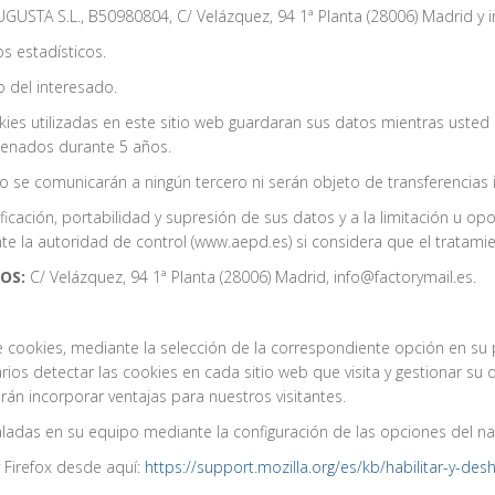
STA S.L., B50980804, C/ Velázquez, 94 1ª Planta (28006) Madrid y i
os estadísticos.
 del interesado.
ies utilizadas en este sitio web guardaran sus datos mientras usted c
cenados durante 5 años.
 se comunicarán a ningún tercero ni serán objeto de transferencias 
ficación, portabilidad y supresión de sus datos y a la limitación u opo
 la autoridad de control (www.aepd.es) si considera que el tratamien
OS:
C/ Velázquez, 94 1ª Planta (28006) Madrid, info@factorymail.es.
de cookies, mediante la selección de la correspondiente opción en s
uarios detectar las cookies en cada sitio web que visita y gestionar 
rán incorporar ventajas para nuestros visitantes.
taladas en su equipo mediante la configuración de las opciones del 
Firefox desde aquí:
https://support.mozilla.org/es/kb/habilitar-y-desh