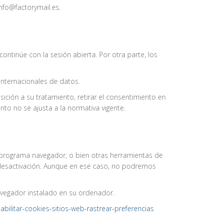
nfo@factorymail.es.
ontinúe con la sesión abierta. Por otra parte, los
internacionales de datos.
sición a su tratamiento, retirar el consentimiento en
to no se ajusta a la normativa vigente.
u programa navegador, o bien otras herramientas de
su desactivación. Aunque en ese caso, no podremos
navegador instalado en su ordenador.
abilitar-cookies-sitios-web-rastrear-preferencias