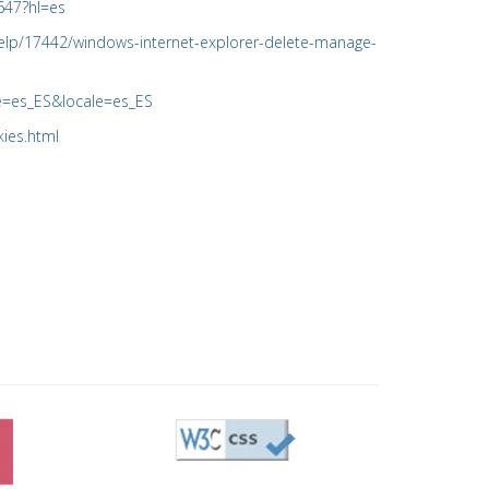
647?hl=es
elp/17442/windows-internet-explorer-delete-manage-
e=es_ES&locale=es_ES
ies.html