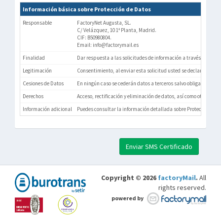
Información básica sobre Protección de Datos
Responsable
FactoryNet Augusta, SL.
C/ Velázquez, 10 1ª Planta, Madrid.
CIF: B50980804.
Email: info@factorymail.es
Finalidad
Dar respuesta a las solicitudes de información a través de este 
Legitimación
Consentimiento, al enviar esta solicitud usted se declara infor
Cesiones de Datos
En ningún caso se cederán datos a terceros salvo obligación lega
Derechos
Acceso, rectificación y eliminación de datos, así como otros dere
Información adicional
Puedes consultar la información detallada sobre Protección de 
Enviar SMS Certificado
Copyright © 2026
factoryMail
.
All
rights reserved.
powered by