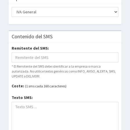
Contenido del SMS
Remitente del SMS:
* El Remitente del SMS debe identificar a la empresa o marca
autorizada. No utilice textos genéricos como INFO, AVISO, ALERTA, SMS,
UPDATE o DELIVERY.
Coste:
(1 sms cada 160 caracteres)
Texto SMS: